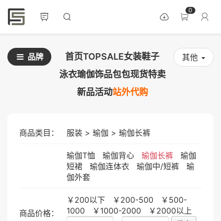
0
首页
TOPSALE
女装
鞋子
品牌
其他
泳衣
瑜伽
饰品
包包
现货
特卖
新品
活动
站外代购
商品类目：
服装
>
瑜伽
>
瑜伽长裤
瑜伽T恤
瑜伽背心
瑜伽长裤
瑜伽
短裙
瑜伽连体衣
瑜伽中/短裤
瑜
伽外套
￥200以下
￥200-500
￥500-
1000
￥1000-2000
￥2000以上
商品价格：