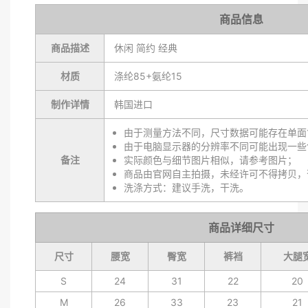
商品信息
商品描述
休闲 简约 经典
材质
涤纶85+氨纶15
制作详情
韩国进口
由于测量方法不同，尺寸数据可能存在单面1
由于电脑显示器的分辨率不同可能出现一些
备注
实际颜色与细节图片相似，请参考图片；
商品由官网自主拍摄，未经许可不得拷贝，
洗涤方式：建议手洗，干洗。
商品详细尺寸
尺寸
腰宽
臀宽
裤裆
大腿
S
24
31
22
20
M
26
33
23
21