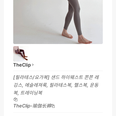
TheClip
[필라테스/요가복] 샌드 하이웨스트 쫀쫀 레
깅스, 에슬레져룩, 필라테스복, 헬스복, 운동
복, 트레이닝복
TheClip-瑜伽长裤