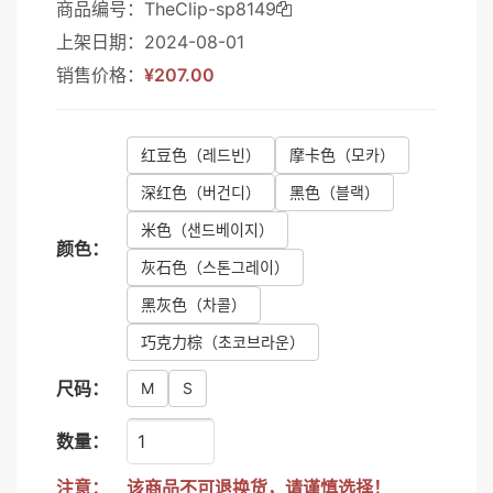
商品编号：TheClip-sp8149
上架日期：2024-08-01
销售价格：
¥207.00
红豆色
（레드빈）
摩卡色
（모카）
深红色
（버건디）
黑色
（블랙）
米色
（샌드베이지）
颜色：
灰石色
（스톤그레이）
黑灰色
（차콜）
巧克力棕
（초코브라운）
尺码：
M
S
数量：
注意：
该商品不可退换货，请谨慎选择！