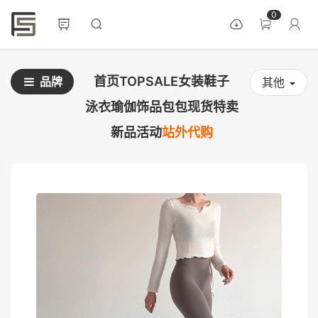
0
首页
TOPSALE
女装
鞋子
品牌
其他
泳衣
瑜伽
饰品
包包
现货
特卖
新品
活动
站外代购