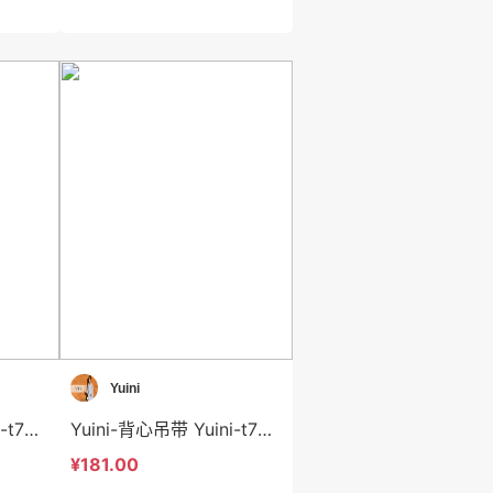
Yuini
Yuini-背心吊带 Yuini-t7264
Yuini-背心吊带 Yuini-t7265
¥181.00