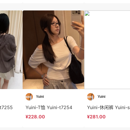
Yuini
Yuini
-t7255
Yuini-T恤 Yuini-t7254
¥228.00
¥281.00