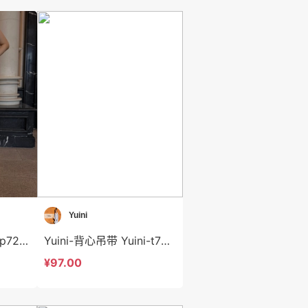
Yuini
Yuini-休闲裤 Yuini-sp7248
Yuini-背心吊带 Yuini-t7247
¥97.00