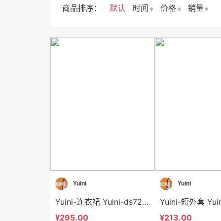
商品排序：
默认
时间
价格
销量
Yuini
Yuini
Yuini-连衣裙 Yuini-ds7269
Yuini-短外套 Yui
¥295.00
¥213.00