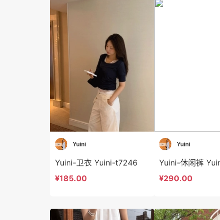
Yuini
Yuini
Yuini-卫衣 Yuini-t7246
¥185.00
¥290.00