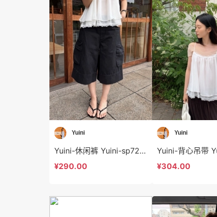
Yuini
Yuini
Yuini-休闲裤 Yuini-sp7241
¥290.00
¥304.00