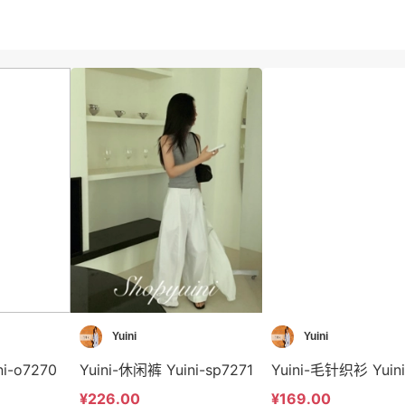
Yuini
Yuini
ni-o7270
Yuini-休闲裤 Yuini-sp7271
¥226.00
¥169.00