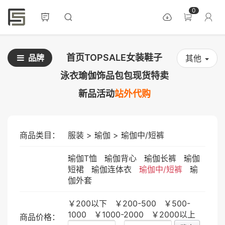
0
首页
TOPSALE
女装
鞋子
品牌
其他
泳衣
瑜伽
饰品
包包
现货
特卖
新品
活动
站外代购
商品类目：
服装
>
瑜伽
>
瑜伽中/短裤
瑜伽T恤
瑜伽背心
瑜伽长裤
瑜伽
短裙
瑜伽连体衣
瑜伽中/短裤
瑜
伽外套
￥200以下
￥200-500
￥500-
1000
￥1000-2000
￥2000以上
商品价格：