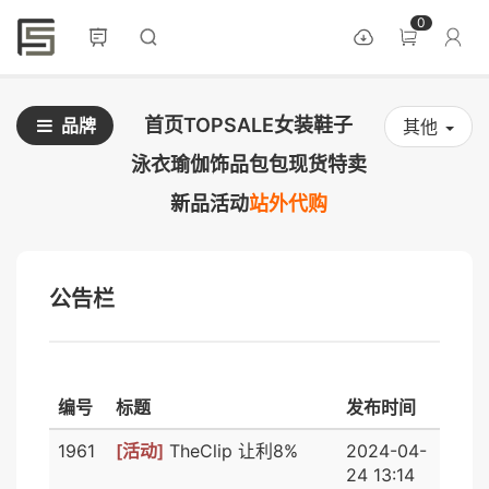
0
首页
TOPSALE
女装
鞋子
品牌
其他
泳衣
瑜伽
饰品
包包
现货
特卖
新品
活动
站外代购
公告栏
编号
标题
发布时间
1961
[活动]
TheClip 让利8%
2024-04-
24 13:14