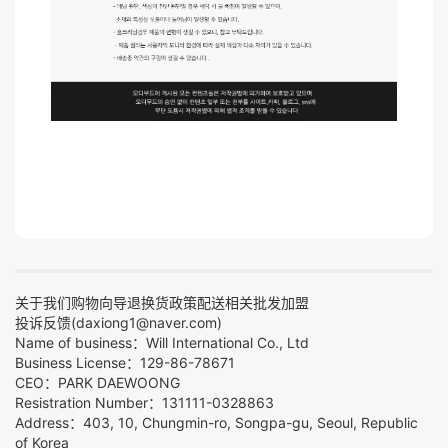
关于我们
购物向导
退换货政策
配送相关
批发加盟
投诉反馈(daxiong1@naver.com)
Name of business：Will International Co., Ltd
Business License：129-86-78671
CEO：PARK DAEWOONG
Resistration Number：131111-0328863
Address：403, 10, Chungmin-ro, Songpa-gu, Seoul, Republic
of Korea