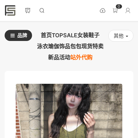
0
首页
TOPSALE
女装
鞋子
品牌
其他
泳衣
瑜伽
饰品
包包
现货
特卖
新品
活动
站外代购