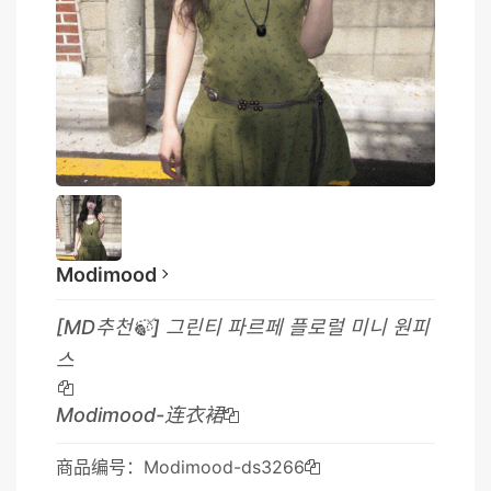
Modimood
[MD추천🍃] 그린티 파르페 플로럴 미니 원피
스
Modimood-连衣裙
商品编号：Modimood-ds3266