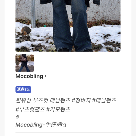
Mocobling
返点8%
틴워싱 부츠컷 데님팬츠 #청바지 #데님팬츠
#부츠컷팬츠 #기모팬츠
Mocobling-牛仔裤