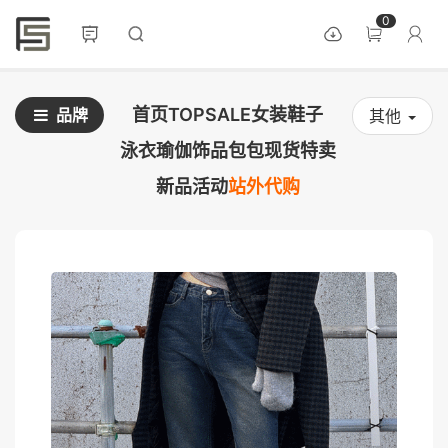
0
首页
TOPSALE
女装
鞋子
品牌
其他
泳衣
瑜伽
饰品
包包
现货
特卖
新品
活动
站外代购