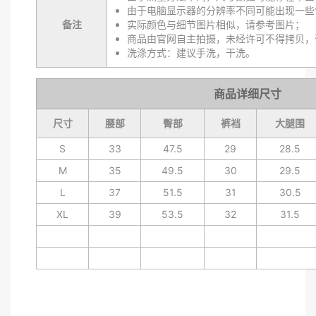
由于电脑显示器的分辨率不同可能出现一些
备注
实际颜色与细节图片相似，请参考图片；
商品由官网自主拍摄，未经许可不得拷贝，
洗涤方式：建议手洗，干洗。
商品详细尺寸
尺寸
腰部
臀部
裤裆
大腿围
S
33
47.5
29
28.5
M
35
49.5
30
29.5
L
37
51.5
31
30.5
XL
39
53.5
32
31.5