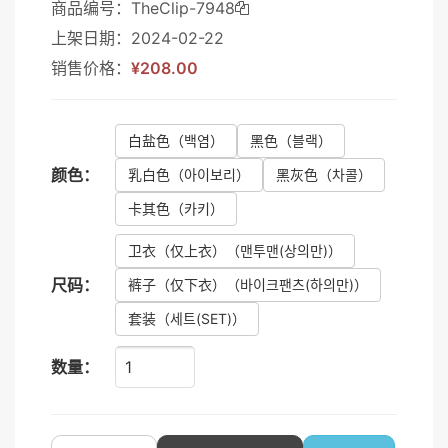
商品编号：TheClip-7948
上架日期：2024-02-22
销售价格：
¥208.00
白盐色
（백염）
黑色
（블랙）
颜色：
乳白色
（아이보리）
黑灰色
（차콜）
卡其色
（카키）
卫衣（仅上衣）
（맨투맨(상의만)）
尺码：
裤子（仅下衣）
（바이크팬츠(하의만)）
套装
（세트(SET)）
数量：