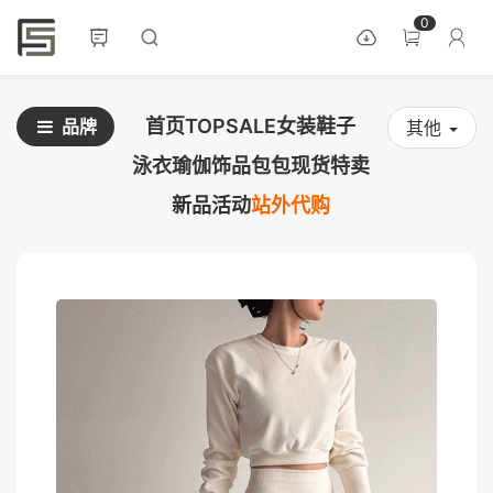
0
首页
TOPSALE
女装
鞋子
品牌
其他
泳衣
瑜伽
饰品
包包
现货
特卖
新品
活动
站外代购