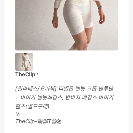
TheClip
[필라테스/요가복] 디벨롭 벨벳 크롭 맨투맨
+ 바이커 벨벳레깅스, 반바지 레깅스 바이커
팬츠(별도구매)
TheClip-瑜伽T恤