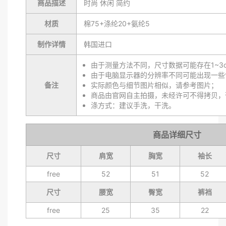
商品描述
时尚 休闲 简约
材质
棉75+涤纶20+氨纶5
制作详情
韩国进口
由于测量方法不同，尺寸数据可能存在1~3
由于电脑显示器的分辨率不同可能出现一些
备注
实际颜色与细节图片相似，请参考图片；
商品由官网自主拍摄，未经许可不得拷贝，
涤方式：建议手洗，干洗。
商品详细尺寸
尺寸
肩宽
胸宽
袖长
free
52
51
52
尺寸
腰宽
臀宽
裤裆
free
25
35
22