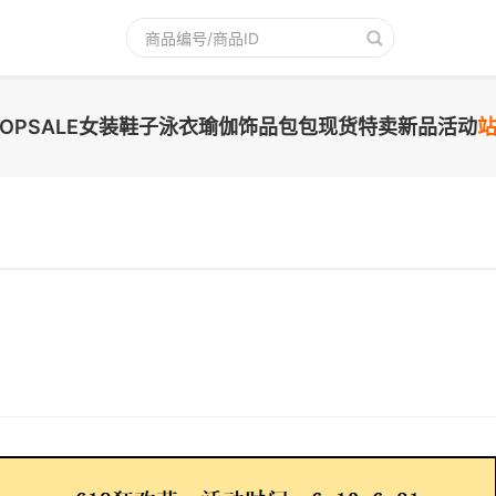
TOPSALE
女装
鞋子
泳衣
瑜伽
饰品
包包
现货
特卖
新品
活动