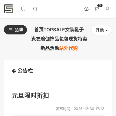
0
首页
TOPSALE
女装
鞋子
品牌
其他
泳衣
瑜伽
饰品
包包
现货
特卖
新品
活动
站外代购
公告栏
元旦限时折扣
发布时间：2025-12-30 17:13