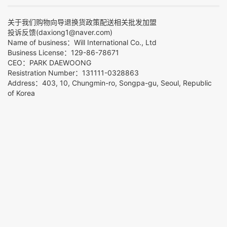
关于我们
购物向导
退换货政策
配送相关
批发加盟
投诉反馈(daxiong1@naver.com)
Name of business：Will International Co., Ltd
Business License：129-86-78671
CEO：PARK DAEWOONG
Resistration Number：131111-0328863
Address：403, 10, Chungmin-ro, Songpa-gu, Seoul, Republic
of Korea