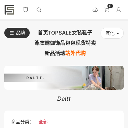
0
首页
TOPSALE
女装
鞋子
品牌
其他
泳衣
瑜伽
饰品
包包
现货
特卖
新品
活动
站外代购
Daltt
商品分类：
全部