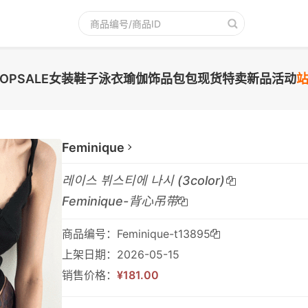
TOPSALE
女装
鞋子
泳衣
瑜伽
饰品
包包
现货
特卖
新品
活动
Feminique
레이스 뷔스티에 나시 (3color)
Feminique-背心吊带
商品编号：Feminique-t13895
上架日期：2026-05-15
销售价格：
¥181.00