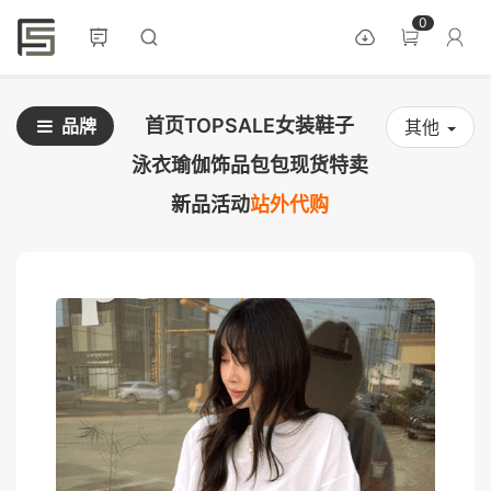
0
首页
TOPSALE
女装
鞋子
品牌
其他
泳衣
瑜伽
饰品
包包
现货
特卖
新品
活动
站外代购