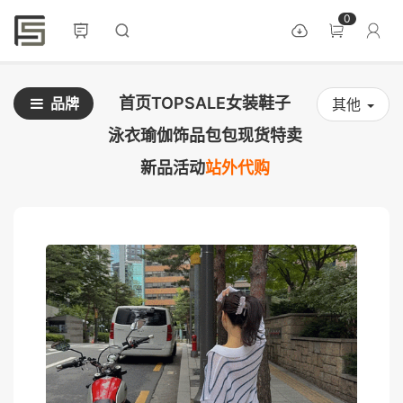
0
首页
TOPSALE
女装
鞋子
品牌
其他
泳衣
瑜伽
饰品
包包
现货
特卖
新品
活动
站外代购