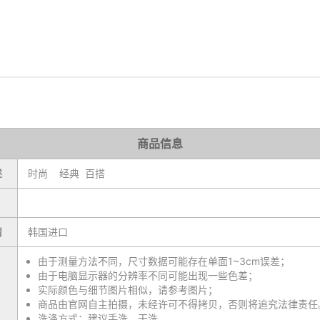
商品信息
述
时尚 经典 百搭
情
韩国进口
由于测量方法不同，尺寸数据可能存在单面1~3cm误差；
由于电脑显示器的分辨率不同可能出现一些色差；
实际颜色与细节图片相似，请参考图片；
商品由官网自主拍摄，未经许可不得拷贝，否则将追究法律责任
洗涤方式：建议手洗，干洗。