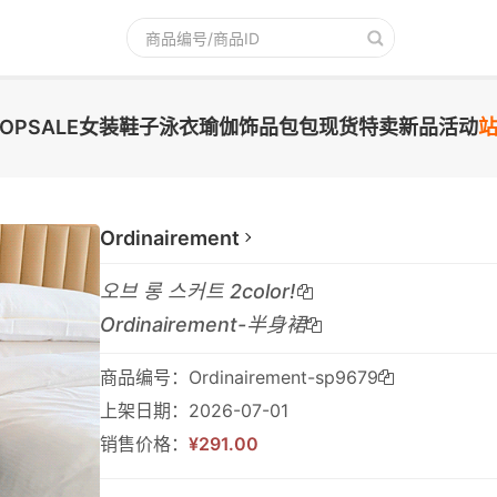
TOPSALE
女装
鞋子
泳衣
瑜伽
饰品
包包
现货
特卖
新品
活动
Ordinairement
오브 롱 스커트 2color!
Ordinairement-半身裙
商品编号：Ordinairement-sp9679
上架日期：2026-07-01
销售价格：
¥291.00