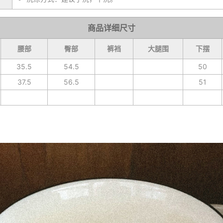
商品详细尺寸
腰部
臀部
裤裆
大腿围
下摆
35.5
54.5
50
37.5
56.5
51