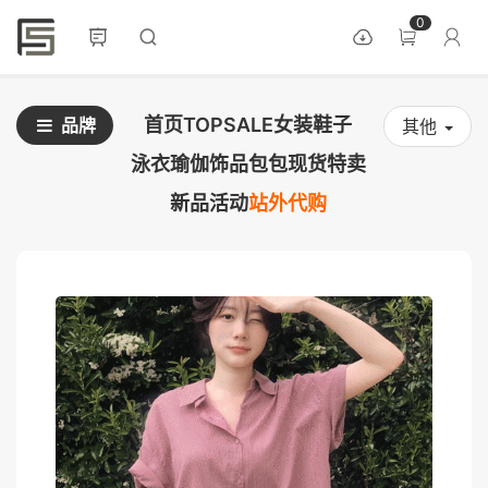
0
首页
TOPSALE
女装
鞋子
品牌
其他
泳衣
瑜伽
饰品
包包
现货
特卖
新品
活动
站外代购