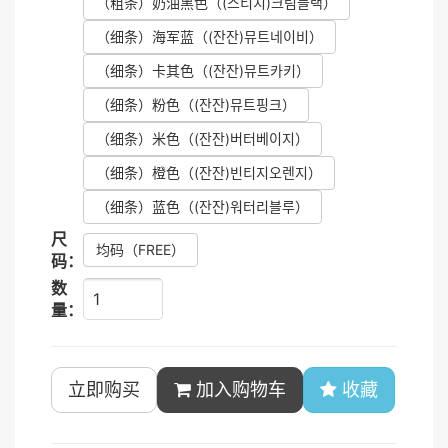
（粗条）奶油黑色
（(스티치)크림블랙）
（细条）海军蓝
（(잔잔)뮤트네이비）
（细条）卡其色
（(잔잔)뮤트카키）
（细条）粉色
（(잔잔)뮤트핑크）
（细条）米色
（(잔잔)버터베이지）
（细条）橙色
（(잔잔)빈티지오렌지）
（细条）蓝色
（(잔잔)워터리블루）
尺
均码
（FREE）
码：
数
量：
立即购买
加入购物车
收藏