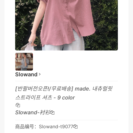
Slowand
[반팔버전오픈!/무료배송] made. 내츄럴핏
스트라이프 셔츠 - 9 color
Slowand-衬衫
商品编号：Slowand-t9077