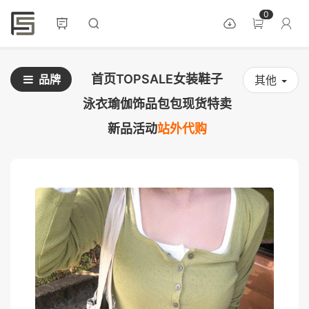
0
首页
TOPSALE
女装
鞋子
品牌
其他
泳衣
瑜伽
饰品
包包
现货
特卖
新品
活动
站外代购