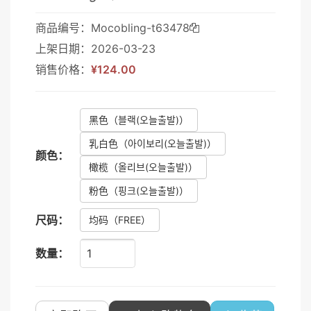
商品编号：Mocobling-t63478
上架日期：2026-03-23
销售价格：
¥124.00
黑色
（블랙(오늘출발)）
乳白色
（아이보리(오늘출발)）
颜色：
橄榄
（올리브(오늘출발)）
粉色
（핑크(오늘출발)）
尺码：
均码
（FREE）
数量：