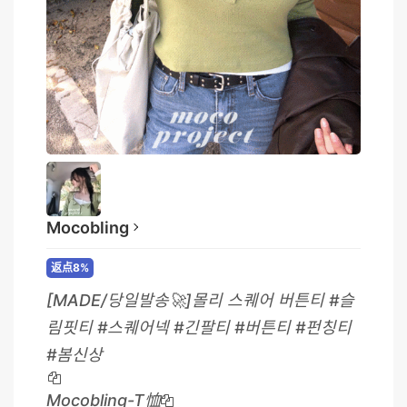
Mocobling
返点8%
[MADE/당일발송🚀]몰리 스퀘어 버튼티 #슬
림핏티 #스퀘어넥 #긴팔티 #버튼티 #펀칭티
#봄신상
Mocobling-T恤