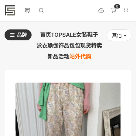
0
首页
TOPSALE
女装
鞋子
品牌
其他
泳衣
瑜伽
饰品
包包
现货
特卖
新品
活动
站外代购