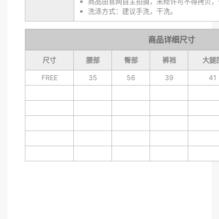
商品由官网自主拍摄，未经许可不得拷贝，
洗涤方式：建议手洗，干洗。
商品详细尺寸
尺寸
腰部
臀部
裤裆
大腿
FREE
35
56
39
41