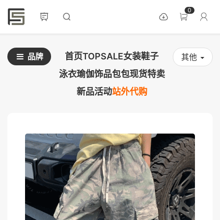
0
首页
TOPSALE
女装
鞋子
品牌
其他
泳衣
瑜伽
饰品
包包
现货
特卖
新品
活动
站外代购