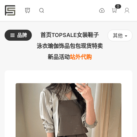
0
首页
TOPSALE
女装
鞋子
品牌
其他
泳衣
瑜伽
饰品
包包
现货
特卖
新品
活动
站外代购