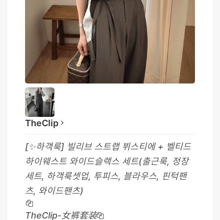
TheClip
[✨하객룩] 빌리브 스트랩 뷔스티에 + 벨티드
하이웨스트 와이드슬랙스 세트(출근룩, 정장
세트, 하객룩셋업, 투피스, 블라우스, 핀턱팬
츠, 와이드팬츠)
TheClip-女裤套装