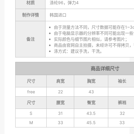
材质
涤纶96，弹力4
制作详情
韩国进口
由于测量方法不同，尺寸数据可能存在1~3
由于电脑显示器的分辨率不同可能出现一些
备注
实际颜色与细节图片相似，请参考图片；
商品由官网自主拍摄，未经许可不得拷贝，
涤方式：建议手洗，干洗。
商品详细尺寸
尺寸
肩宽
胸宽
袖长
free
22
43
尺寸
腰宽
臀宽
裤裆
S
31
43.5
32
M
33
45.5
33