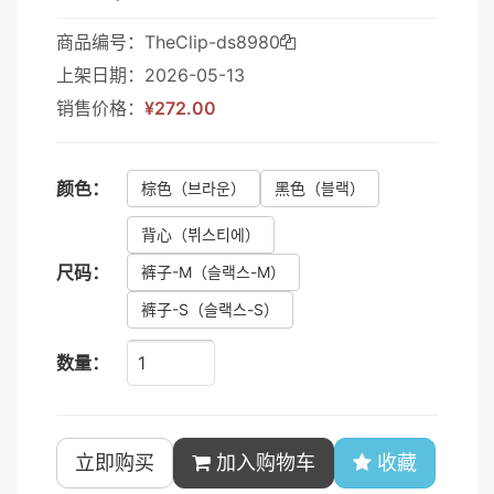
商品编号：TheClip-ds8980
上架日期：2026-05-13
销售价格：
¥272.00
颜色：
棕色
（브라운）
黑色
（블랙）
背心
（뷔스티에）
尺码：
裤子-M
（슬랙스-M）
裤子-S
（슬랙스-S）
数量：
立即购买
加入购物车
收藏