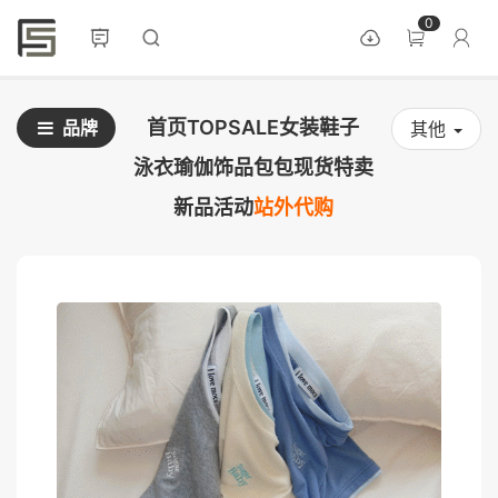
0
首页
TOPSALE
女装
鞋子
品牌
其他
泳衣
瑜伽
饰品
包包
现货
特卖
新品
活动
站外代购