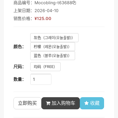
商品编号：Mocobling-t63688
上架日期：2026-04-10
销售价格：
¥125.00
灰色
（그레이(오늘출발)）
颜色：
柠檬
（레몬(오늘출발)）
蓝色
（블루(오늘출발)）
尺码：
均码
（FREE）
数量：
立即购买
加入购物车
收藏