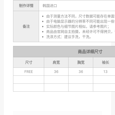
制作详情
韩国进口
由于测量方法不同，尺寸数据可能存在单面1
由于电脑显示器的分辨率不同可能出现一些
备注
实际颜色与细节图片相似，请参考图片；
商品由官网自主拍摄，未经许可不得拷贝，
洗涤方式：建议手洗，干洗。
商品详细尺寸
尺寸
肩宽
胸宽
袖长
FREE
36
36
13